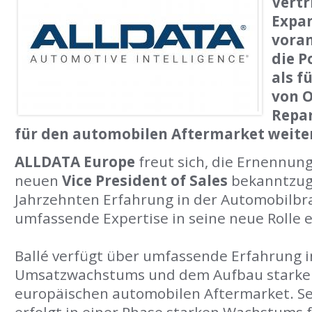
Vertr
Expan
vora
die P
als f
von 
Repa
für den automobilen Aftermarket weiter
ALLDATA Europe
freut sich, die Ernennun
neuen
Vice President of Sales
bekanntzuge
Jahrzehnten Erfahrung in der Automobilbr
umfassende Expertise in seine neue Rolle e
Ballé verfügt über umfassende Erfahrung i
Umsatzwachstums und dem Aufbau starker
europäischen automobilen Aftermarket. S