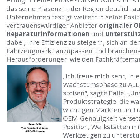
erfolgt in einer Phase starken Wachstums 
das seine Präsenz in der Region deutlich a
Unternehmen festigt weiterhin seine Positi
vertrauenswürdiger Anbieter
originaler 
Reparaturinformationen
und
unterstüt
dabei, ihre Effizienz zu steigern, sich an d
Fahrzeugmarkt anzupassen und branchens
Herausforderungen wie den Fachkräfteman
„Ich freue mich sehr, in
Wachstumsphase zu ALL
stoßen“, sagte Ballé. „Un
Produktstrategie, die w
wichtigen Märkten und 
OEM-Genauigkeit versetz
Position, Werkstätten mi
Werkzeugen zu unterstü