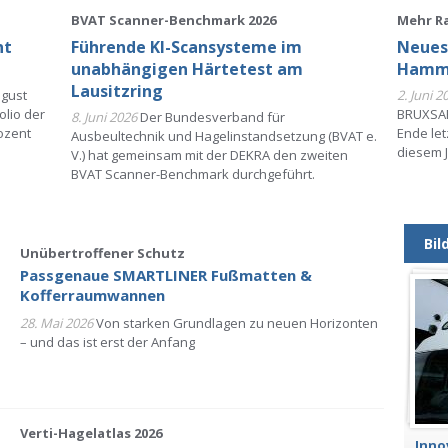
BVAT Scanner-Benchmark 2026
Mehr R
nt
Führende KI-Scansysteme im
Neues
unabhängigen Härtetest am
Hamme
Lausitzring
ugust
2. Juni 2
olio der
BRUXSAF
8. Juni 2026
Der Bundesverband für
ozent
Ende let
Ausbeultechnik und Hagelinstandsetzung (BVAT e.
diesem J
V.) hat gemeinsam mit der DEKRA den zweiten
BVAT Scanner-Benchmark durchgeführt.
Bil
Unübertroffener Schutz
Passgenaue SMARTLINER Fußmatten &
Kofferraumwannen
28. Mai 2026
Von starken Grundlagen zu neuen Horizonten
– und das ist erst der Anfang
Verti-Hagelatlas 2026
Inno