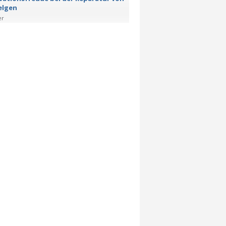
elgen
er