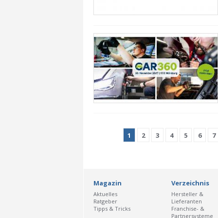
1
2
3
4
5
6
7
Magazin
Verzeichnis
Aktuelles
Hersteller &
Ratgeber
Lieferanten
Tipps & Tricks
Franchise- &
Partnersysteme