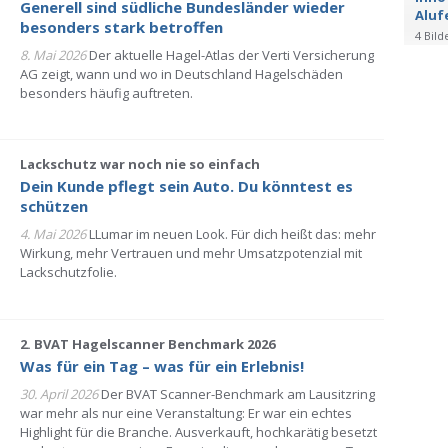
Generell sind südliche Bundesländer wieder
Aluf
besonders stark betroffen
4 Bild
8. Mai 2026
Der aktuelle Hagel-Atlas der Verti Versicherung
AG zeigt, wann und wo in Deutschland Hagelschäden
besonders häufig auftreten.
Lackschutz war noch nie so einfach
Dein Kunde pflegt sein Auto. Du könntest es
schützen
4. Mai 2026
LLumar im neuen Look. Für dich heißt das: mehr
Wirkung, mehr Vertrauen und mehr Umsatzpotenzial mit
Lackschutzfolie.
2. BVAT Hagelscanner Benchmark 2026
Was für ein Tag – was für ein Erlebnis!
30. April 2026
Der BVAT Scanner-Benchmark am Lausitzring
war mehr als nur eine Veranstaltung: Er war ein echtes
Highlight für die Branche. Ausverkauft, hochkarätig besetzt