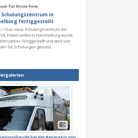
aum für Know-how
 Schulungszentrum in
lburg fertiggestellt
026
Das neue Schulungszentrum der
OL Folien GmbH in Hammelburg wurde
zten Jahres fertiggestellt und wird seit
ahr für Schulungen genutzt.
dergalerien
vationsfreude bei der Reparatur von