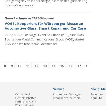
und getragen von einer Energie, die man den ganzen Tag
über spüren konnte.
Neue Fachmesse CAR360 kommt
VOGEL kooperiert für Würzburger Messe zu
Automotive Glass, Smart Repair und Car Care
27. April 2026
Die Vogel Event Solutions (VES), eine 100%-
Tochter der Vogel Communications Group (VCG), startet
2027 eine weitere, neue Fachmesse:
8
9
10
11
12
13
14
15
16
17
>
Service
Social Me
Verbände &
Kostenloser Eintrag im
Facebook
Gemeinschaften
Branchenverzeichnis
YouTube
Seminare, Aus- &
Weiterbildung